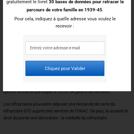
gratuitement le livret
30 bases de données pour retracer le
Après la Libération, les travailleurs du STO ont eu du mal à faire
parcours de votre famille en 1939-45
.
reconnaître les souffrances et les préjudices qu’ils avaient subis.
Pour cela, indiquez à quelle adresse vous voulez le
D’ailleurs, ils ont souvent été nommés « les oubliés de la Seconde
recevoir :
Guerre mondiale ».
Réfractaires STO
Statut de réfractaire au STO
Cliquez pour Valider
Le statut de
réfractaire au STO
a été créé par la loi du 23 août 1950
afin de reconnaître les souffrances, le préjudice et le courage de ceux
qui ont refusé de participer à l’effort de guerre de l’ennemi.
Les réfractaires pouvaient déposer une demande de carte du
réfractaire STO auprès des services de l’ONAC. De plus, ils avaient le
droit de porter une décoration : la médaille du réfractaire.