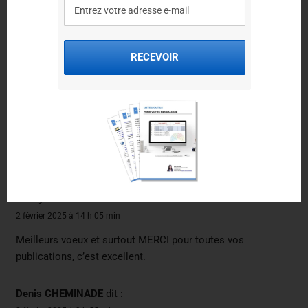
4 février 2025 à 8 h 57 min
Bonjour,
merci pour votre message. J’avais partagé une idée
RECEVOIR
de Mémory généalogique sur cette page :
https://www.aupresdenosracines.com/des-jeux-
genealogiques-pour-les-fetes-de-fin-dannee/
Il est aussi possible de réaliser des puzzles à partir de
photographies de famille.
Bien cordialement,
Elise
Cristyne TOUSSAINT
dit :
2 février 2025 à 14 h 05 min
Meilleurs voeux et surtout MERCI pour toutes vos
publications, c’est excellent.
Denis CHEMINADE
dit :