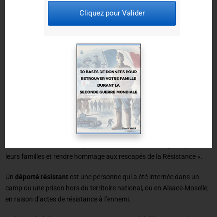
rechercher le dossier d’un réseau de résistance à partir du nom d’un
Cliquez pour Valider
de ses membres.
Dossiers des déportés résistants et des
internés résistants
Qu’est-ce qu’un déporté résistant ou un interné
résistant ?
Les titres de déporté résistant et d’interné résistant ont été créés par
la loi du 6 août 1948 pour honorer « la mémoire des martyrs de la
barbarie nazie et fasciste qui ont contribué à sauver la patrie, saluer
leurs familles et rendre hommage aux rescapés de la Résistance ».
Un
déporté résistant
est une personne qui a été internée dans un
camp ou une prison hors du territoire national, ou en Alsace-Moselle,
en raison d’actes de résistance à l’ennemi.