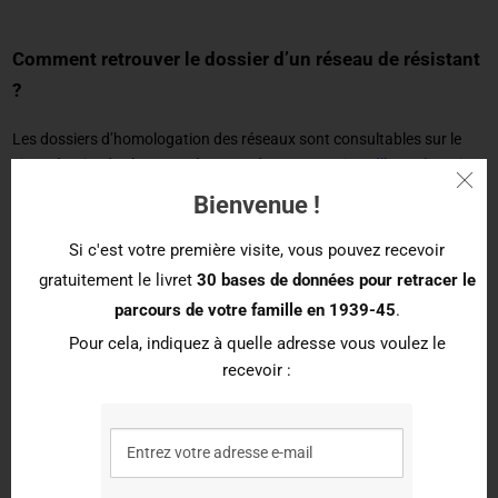
Comment retrouver le dossier d’un réseau de résistant
?
Les dossiers d’homologation des réseaux sont consultables sur le
site Mémoire des hommes à cette adresse :
Dossiers d’homologation
des réseaux de Résistance
Bienvenue !
Pour les consulter, il faut sélectionner un département dans la
Si c'est votre première visite, vous pouvez recevoir
colonne à gauche, puis sélectionner le réseau dont on veut consulter
gratuitement le livret
30 bases de données pour retracer le
le dossier.
parcours de votre famille en 1939-45
.
Il est à noter que ces dossiers ne sont pas encore indexés. Si vous ne
Pour cela, indiquez à quelle adresse vous voulez le
savez pas précisément à quel réseau un résistant appartenait, il
recevoir :
faudra donc parcourir chaque dossier d’un département pour le
retrouver.
Néanmoins, Geneanet a récemment lancé un
projet d’indexation de
ces dossiers d’homologation
. Il sera donc bientôt possible de