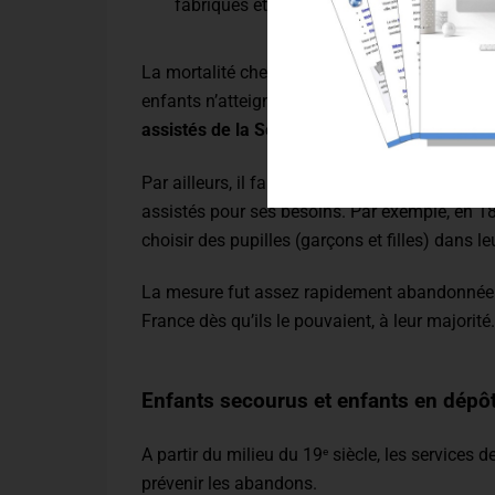
fabriques et des manufactures.
La mortalité chez les enfants recueillis par l’
enfants n’atteignaient pas l’âge de 12 ans. Le
assistés de la Seine
qui décédaient dans plus
Par ailleurs, il faut savoir qu’au cours du 19
s
e
assistés pour ses besoins. Par exemple, en 1852,
choisir des pupilles (garçons et filles) dans l
La mesure fut assez rapidement abandonnée c
France dès qu’ils le pouvaient, à leur majorité.
Enfants secourus et enfants en dépô
A partir du milieu du 19
siècle, les services 
e
prévenir les abandons.