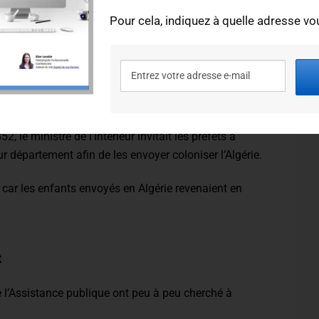
Pour cela, indiquez à quelle adresse vou
Assistance était alors très élevée. Plus de 60% des
 record de mortalité était détenu par les
enfants
 de 77% des cas (soit plus de 3 enfants sur 4).
iècle, l’Etat a régulièrement réquisitionné les enfants
 le ministre de l’Intérieur invitait les préfets à
eur département afin de les envoyer coloniser l’Algérie.
ar les enfants envoyés en Algérie revenaient en
t
de l’Assistance publique ont peu à peu cherché à