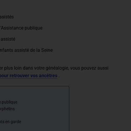
ssistés
l’Assistance publique
 assisté
fants assisté de la Seine
er plus loin dans votre généalogie, vous pouvez aussi
s pour retrouver vos ancêtres
.
e publique
rphelins
ts en garde