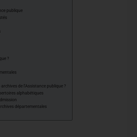
nce publique
stés
s
que ?
ementales
archives de l’Assistance publique ?
pertoires alphabétiques
admission
 archives départementales