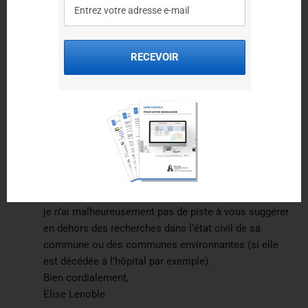
Bonsoir,
Je recherche la date et l’acte de dc d’une grand’tante qui
était religieuse. Je ne l’ai pas retrouvé dans les registres
RECEVOIR
communaux et sa communauté, interrogée, ne le trouve pas
non plus. Je rame….
Merci de m’aider.
Elise
dit :
12 janvier 2025 à 10 h 36 min
Bonjour,
je n’ai malheureusement pas de piste à vous suggérer
en dehors des recherches dans l’état civil de sa
commune ou des communes environnantes (si elle
est décédée à l’hôpital par exemple).
Bien cordialement,
Elise Lenoble