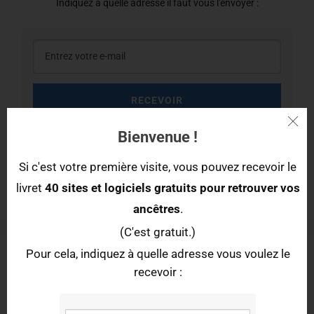
Indiquez à quelle adresse il faut vous l'envoyer :
RECEVOIR
Bienvenue !
Si c'est votre première visite, vous pouvez recevoir le
Auteur de l'article :
Elise Lenoble
livret
40 sites et logiciels gratuits pour retrouver vos
ancêtres
.
(C'est gratuit.)
47 commentaires sur cet article
Pour cela, indiquez à quelle adresse vous voulez le
recevoir :
MAZURE Isoline
dit :
9 janvier 2025 à 18 h 43 min