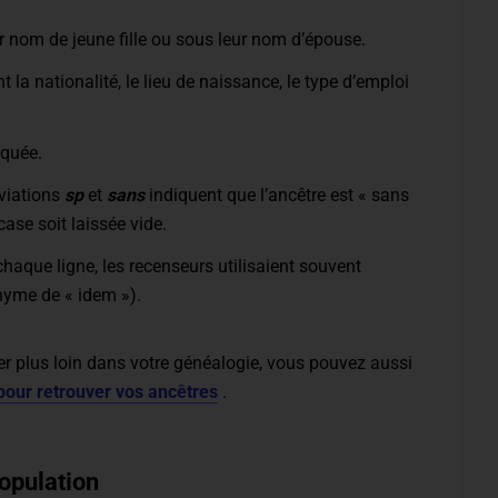
r nom de jeune fille ou sous leur nom d’épouse.
a nationalité, le lieu de naissance, le type d’emploi
iquée.
éviations
sp
et
sans
indiquent que l’ancêtre est « sans
case soit laissée vide.
haque ligne, les recenseurs utilisaient souvent
onyme de « idem »).
er plus loin dans votre généalogie, vous pouvez aussi
s pour retrouver vos ancêtres
.
opulation