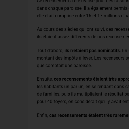
Ce recensement a été réalisé pour des raisons 
dans chaque paroisse. Il a également permis d
elle était comprise entre 16 et 17 millions d’h
Au cours des siècles qui ont suivi, des recen
ils étaient assez différents de nos recensem
Tout d’abord,
ils n’étaient pas nominatifs
. En
montant des impôts à lever. Les recenseurs s
que comptait une paroisse.
Ensuite,
ces recensements étaient très appr
les habitants un par un, en se rendant dans 
de familles, puis ils multipliaient le résultat 
pour 40 foyers, on considérait qu’il y avait en
Enfin,
ces recensements étaient très rarement