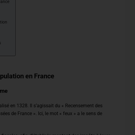
rance
tion
s
pulation en France
ime
alisé en 1328. Il s’agissait du « Recensement des
ées de France ». Ici, le mot « feux » a le sens de