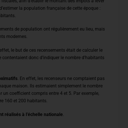
fiscales, afin d’établir le montant des impôts à lever
’estimer la population française de cette époque :
abitants.
sements de population ont régulièrement eu lieu, mais
ents modernes.
 effet, le but de ces recensements était de calculer le
e contentaient donc d’indiquer le nombre d’habitants
oximatifs
. En effet, les recenseurs ne comptaient pas
chaque maison. Ils estimaient simplement le nombre
par un coefficient compris entre 4 et 5. Par exemple,
tre 160 et 200 habitants.
 réalisés à l’échelle nationale
.