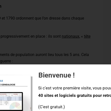
n
89 et 1790 ordonnent que l’on dresse dans chaque
progressivement en place : ils sont
nationaux
, «
tête
ements de population auront lieu tous les 5 ans. Cela
guerre :
872, en raison de la guerre de 1870.
Bienvenue !
té annulés en raison de la Première et de la
Si c'est votre première visite, vous pouv
40 sites et logiciels gratuits pour ret
ements commencèrent à être plus espacés, et ils
(C'est gratuit.)
1982, 1990 et 1999.