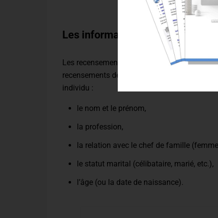
Les informations des recenseme
Les recensements ont bien sûr évolué au fil d
recensements de population, on retrouve à p
individu :
le nom et le prénom,
la profession,
la relation avec le chef de famille (femme,
le statut marital (célibataire, marié, etc.),
l’âge (ou la date de naissance).