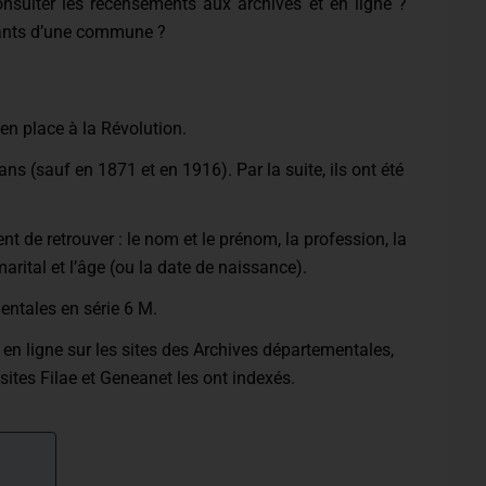
nsulter les recensements aux archives et en ligne ?
itants d’une commune ?
n place à la Révolution.
ans (sauf en 1871 et en 1916). Par la suite, ils ont été
 de retrouver : le nom et le prénom, la profession, la
marital et l’âge (ou la date de naissance).
entales en série 6 M.
en ligne sur les sites des Archives départementales,
 sites Filae et Geneanet les ont indexés.