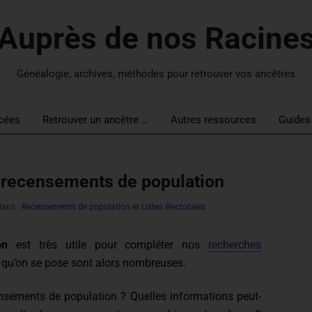
Auprès de nos Racine
Généalogie, archives, méthodes pour retrouver vos ancêtres
cées
Retrouver un ancêtre …
Autres ressources
Guides
 recensements de population
dans :
Recensements de population et Listes électorales
on
est très utile pour compléter nos
recherches
s qu’on se pose sont alors nombreuses.
censements de population ? Quelles informations peut-