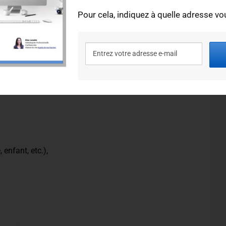
Pour cela, indiquez à quelle adresse vou
nts de population
es ans. Néanmoins, lors de la consultation de
eu près toujours les mêmes informations sur chaque
 enfant, etc.),