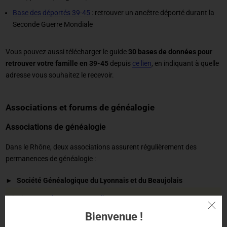
Base des déportés 39-45
: retrouver un ancêtre déporté durant la
Seconde Guerre Mondiale
Vous pouvez aussi télécharger le guide
30 bases de données pour
retrouver votre famille en 39-45
depuis
ce lien
, en indiquant à quelle
adresse vous souhaitez le recevoir.
Associations et forums de généalogie
Associations de généalogie
Dans le Rhône, deux associations assurent régulièrement des
permanences de généalogie :
Société Généalogique du Lyonnais et du Beaujolais
Site internet :
https://www.sglb.org/
Adresse : 39 bis, rue de Marseille 69007 Lyon
Bienvenue !