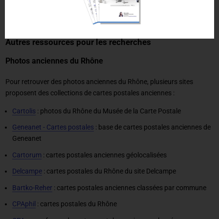
le
forum de généalogie du Rhône
(sur Geneanet)
Autres ressources pour les recherches
Photos anciennes du Rhône
Pour retrouver des photos anciennes du Rhône, plusieurs sites
proposent des collections de cartes postales anciennes :
Cartolis
: photos du Rhône du Musée de la Carte Postale
Geneanet - Cartes postales
: base de cartes postales anciennes de
Geneanet
Cartorum
: cartes postales anciennes géolocalisées
Delcampe
: cartes postales du Rhône du site Delcampe
Bartko-Reher
: cartes postales anciennes classées par commune
CPAphil
: cartes postales du Rhône