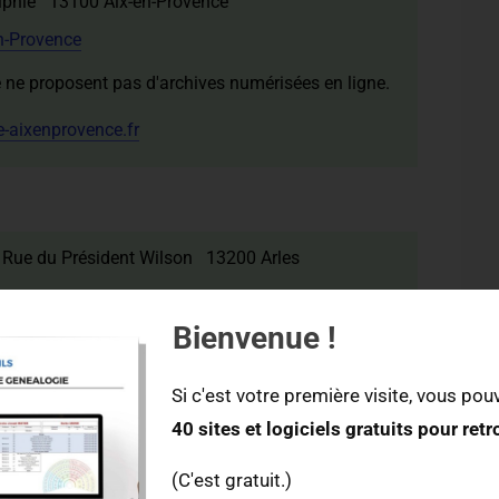
elphie 13100 Aix-en-Provence
en-Provence
 ne proposent pas d'archives numérisées en ligne.
-aixenprovence.fr
 Rue du Président Wilson 13200 Arles
Bienvenue !
Délibérations du Conseil Municipal
Si c'est votre première visite, vous pouv
Registres des Hospices Civils
40 sites et logiciels gratuits pour ret
 contact
(C'est gratuit.)