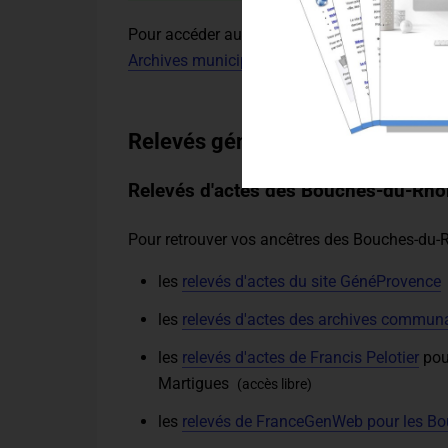
Pour accéder aux Archives municipales d'un a
Archives municipales en ligne
.
Relevés généalogiques
Relevés d'actes des Bouches-du-Rh
Pour retrouver vos ancêtres des Bouches-du-R
les
relevés d'actes du site GénéProvence
les
relevés d'actes des archives communa
les
relevés d'actes de Francis Pelotier
pou
Martigues
(accès libre)
les
relevés de FranceGenWeb pour les B