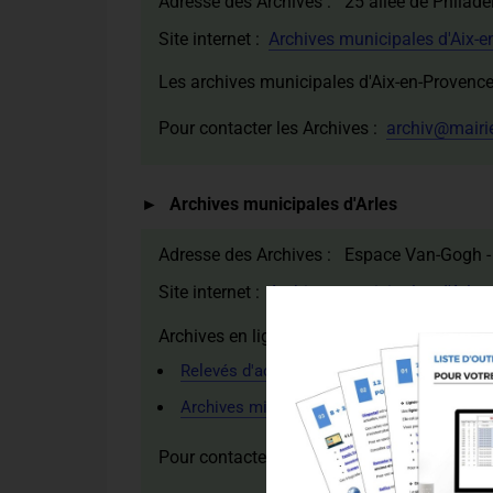
Adresse des Archives : 25 allée de Philad
Site internet :
Archives municipales d'Aix-
Les archives municipales d'Aix-en-Provence
Pour contacter les Archives :
archiv@mairie
Archives municipales d'Arles
Adresse des Archives : Espace Van-Gogh -
Site internet :
Archives municipales d'Arles
Archives en ligne numérisées :
Relevés d'actes
Archives militaires
Pour contacter les Archives :
formulaire de