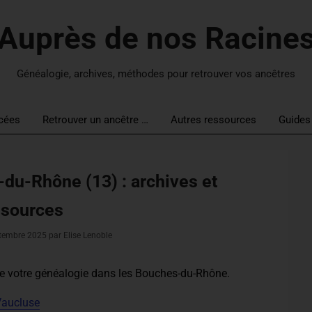
Auprès de nos Racine
Généalogie, archives, méthodes pour retrouver vos ancêtres
cées
Retrouver un ancêtre …
Autres ressources
Guides
du-Rhône (13) : archives et
ssources
tembre 2025
par Elise Lenoble
re votre généalogie dans les Bouches-du-Rhône
.
Vaucluse