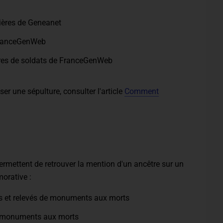
tières de Geneanet
 FranceGenWeb
ures de soldats de FranceGenWeb
er une sépulture, consulter l'article
Comment
rmettent de retrouver la mention d'un ancêtre sur un
rative :
s et relevés de monuments aux morts
 monuments aux morts