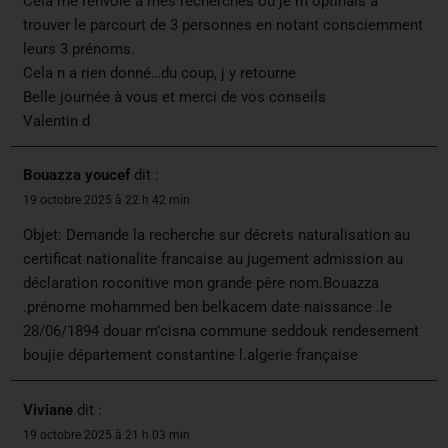
Cela me renvoie à mes recherches où je m optinais à
trouver le parcourt de 3 personnes en notant consciemment
leurs 3 prénoms.
Cela n a rien donné…du coup, j y retourne
Belle journée à vous et merci de vos conseils
Valentin d
Bouazza youcef
dit :
19 octobre 2025 à 22 h 42 min
Objet: Demande la recherche sur décrets naturalisation au
certificat nationalite francaise au jugement admission au
déclaration roconitive mon grande père nom.Bouazza
.prénome mohammed ben belkacem date naissance .le
28/06/1894 douar m’cisna commune seddouk rendesement
boujie département constantine l.algerie française
Viviane
dit :
19 octobre 2025 à 21 h 03 min