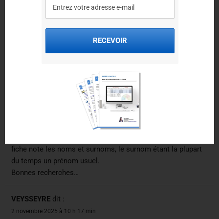
Cette habitude a perduré jusqu’au milieu du 20e siècle avec
des prénoms usuels à la mode ou régionaux, remplaçant
des prénoms d’état civil plus traditionnels. Exemples:
Jeanne devient Madeleine, Marie devient Berthe, Pierre
RECEVOIR
devient Lucien, Arnaud devient Armand, Armand devient
Jean-Louis… L’usage de prénoms d’état civil multiples est
assez récent.
On note aussi la présence de prénoms usuels originaux,
plus ou moins courants ici : Ali, Numa, Osmin, Hermance,
Alestine…
Une bonne source est sur les sites d’Archives
départementales: les registres matricules des conscrits: la
fiche note les noms et surnoms, le surnom étant la plupart
du temps un prénom usuel.
Bonnes recherches…
VEYSSEYRE
dit :
2 novembre 2025 à 10 h 17 min