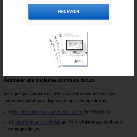
Delcampe
: cartes postales du Lot du site Delcampe
RECEVOIR
Bartko-Reher
: cartes postales anciennes classées par commune
CPAphil
: cartes postales du Lot
CPArama
: forum de cartes postales anciennes classées par
commune
Rakuten
: cartes postales anciennes du Lot du site Rakuten
Fortunapost
: cartes postales anciennes du site FortunaPost
Retrouver une ancienne commune du Lot
Voici quelques pages très utiles pour retrouver une ancienne
commune du Lot qui a disparu, ou qui a changé de nom :
la
liste des anciennes communes du Lot
(sur Wikipédia)
la
base Communes GenWeb
qui fournit l'historique de chaque
commune du Lot