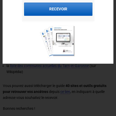
Voici quelques pages très utiles pour retrouver une ancienne
commune du Tarn-et-Garonne qui a disparu, ou qui a changé de nom
RECEVOIR
:
la
liste des anciennes communes du Tarn-et-Garonne
(sur
Wikipédia)
la
base Communes GenWeb
qui fournit l'historique de chaque
commune du Tarn-et-Garonne
la
liste des communes renommées durant la Révolution
(sur
Wikipédia)
la
liste des communes actuelles du Tarn-et-Garonne
(sur
Wikipédia)
Vous pouvez aussi télécharger le guide
40 sites et outils gratuits
pour retrouver vos ancêtres
depuis
ce lien
, en indiquant à quelle
adresse vous souhaitez le recevoir.
Bonnes recherches !