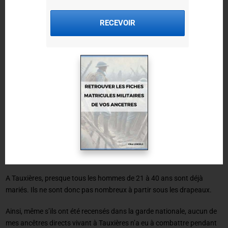
Que devient la Garde nationale sédentaire
RECEVOIR
Au départ, la mission de la garde nationale sédentaire est le maintien
de l’ordre. Ils ne sont donc pas appelés à partir au combat.
Puis par décret du 29 septembre, la « garde nationale mobilisée » est
créée. Celle-ci comprend tous les hommes de la garde nationale
sédentaire qui doivent être mobilisés et rejoindre l’armée active.
Dans un premier temps, la mobilisation inclut les célibataires et veufs
sans enfants de 21 à 40 ans. Le 2 novembre elle est étendue aux
mariés et veufs avec enfants. Toutefois, dans les faits, seuls les
célibataires et veufs sans enfants sont finalement mobilisés dans
l’armée auxiliaire.
A Tauxières, presque tous les hommes de 21 à 40 ans sont déjà
mariés. Ils ne sont donc pas nombreux à partir sous les drapeaux.
Ainsi, même s’ils ont été recensés dans la garde nationale, aucun de
mes ancêtres directs vivant à Tauxières n’a eu à combattre pendant