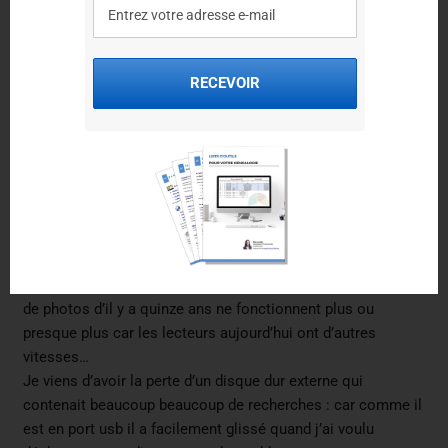
Bonjour,
Je n’ai personnellement jamais fait appel à des
entreprises de ce type. Je ne vais donc pas pouvoir
RECEVOIR
vous conseiller.
Bien cordialement,
Elise
hecht
dit :
18 novembre 2018 à 18 h 44 min
bonjour elise,
oui la question méritait bien qu’on s’y attache…Nos cd-roms
de photos d’il y a quinze ans ne fonctionnent plus ou
presque plus car les lecteurs aujourd’hui ont d’autres
vitesses…
Je viens d’avoir la perte d’un disque dur externe qui
contenait beaucoup beaucoup de recherches : car comme il
est en port usb il a facilement glissé quand j’ai voulu