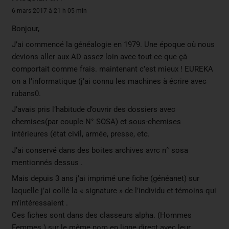
6 mars 2017 à 21 h 05 min
Bonjour,
J’ai commencé la généalogie en 1979. Une époque où nous
devions aller aux AD assez loin avec tout ce que çà
comportait comme frais. maintenant c’est mieux ! EUREKA
on a l’informatique (j’ai connu les machines à écrire avec
rubans0.
J’avais pris l’habitude d’ouvrir des dossiers avec
chemises(par couple N° SOSA) et sous-chemises
intérieures (état civil, armée, presse, etc.
J’ai conservé dans des boites archives avrc n° sosa
mentionnés dessus .
Mais depuis 3 ans j’ai imprimé une fiche (généanet) sur
laquelle j’ai collé la « signature » de l’individu et témoins qui
m’intéressaient .
Ces fiches sont dans des classeurs alpha. (Hommes
Femmes ) sur le même nom en ligne direct avec leur