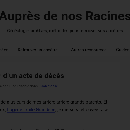
Auprès de nos Racine
Généalogie, archives, méthodes pour retrouver vos ancêtres
cées
Retrouver un ancêtre …
Autres ressources
Guides
 d’un acte de décès
24
par Elise Lenoble dans :
Non classé
de plusieurs de mes arrière-arrière-grands-parents. Et
eux,
Eugène Emile Grandsire
, je me suis retrouvée face