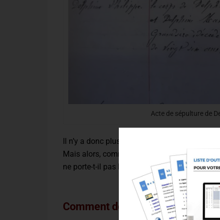
Acte de sépulture de D
Il n’y a donc plus aucun doute possible : Del
Mais alors, comment se fait-il que son acte d
ne porte-t-il pas la mention de la vraie date d
Comment déclarer un décès en 