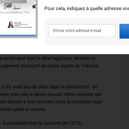
Pour cela, indiquez à quelle adresse vou
 été possible, je me suis donc intéressée à la
écès. En m’aidant en particulier du
Traité théorique et
73, que l’on trouve sur Gallica.
er plus loin dans votre généalogie, vous pouvez aussi
s pour retrouver vos ancêtres
.
savoir quel était le délai légal pour déclarer un
 un jugement déclaratif de décès auprès du Tribunal,
il n’y avait pas de délai légal de déclaration : en
eule chez elle, le décès pouvait n’être constaté que
être déclaré à tout moment, mais la procédure était
dement après le constat.
la procédure était la suivante (en 1873) :