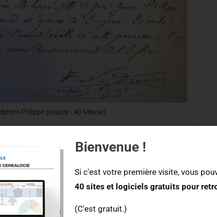
elphine Philippe (source : AD Meuse)
phine Philippe est bien décédée en septembre 1876.
Bienvenue !
e décès n’ait été rédigé qu’en décembre ? Et pourquoi
e décès ou d’une rectification ?
Si c'est votre première visite, vous pouv
40 sites et logiciels gratuits pour ret
1876 ?
(C'est gratuit.)