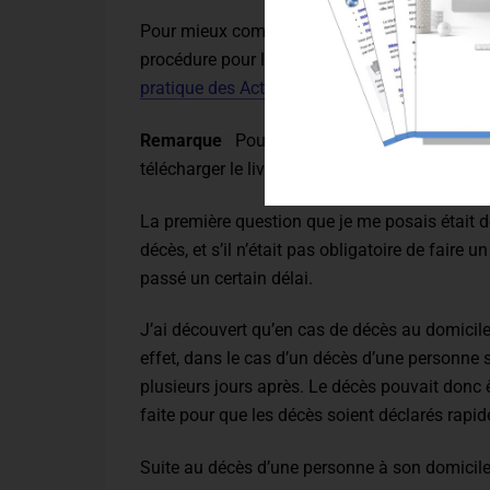
Pour mieux comprendre comment cette erreur a
procédure pour l’établissement des actes de d
pratique des Actes de l’Etat Civil
, publié en 18
Remarque
Pour retrouver vos ancêtres et all
télécharger le livret
40 sites et outils gratuit
La première question que je me posais était de 
décès, et s’il n’était pas obligatoire de faire
passé un certain délai.
J’ai découvert qu’en cas de décès au domicile, 
effet, dans le cas d’un décès d’une personne s
plusieurs jours après. Le décès pouvait donc 
faite pour que les décès soient déclarés rapi
Suite au décès d’une personne à son domicile, 