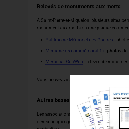
Relevés de monuments aux morts
A Saint-Pierre-et-Miquelon, plusieurs sites pe
monument aux morts ou une plaque commémo
Patrimoine Mémoriel des Guerres
: photo
Monuments commémoratifs
: photos de
Memorial GenWeb
: relevés de monumen
Vous pouvez aussi télécharger le guide
Retro
Autres bases de données de généalo
Les associations FranceGenWeb et Mémorial
généalogiques pour retrouver un ancêtre de Sa