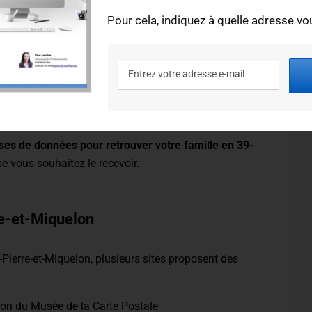
Pour cela, indiquez à quelle adresse vou
aire d'une commune
otaire
 marié loin de son département d'origine
collatéral religieux : curé, pasteur, religieuse, etc.
ses de données pour retrouver votre famille en 39-
se vous souhaitez le recevoir.
re-et-Miquelon
Pierre-et-Miquelon, plusieurs sites proposent des
lon du Musée de la Carte Postale