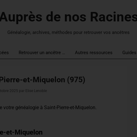
Auprès de nos Racine
Généalogie, archives, méthodes pour retrouver vos ancêtres
cées
Retrouver un ancêtre …
Autres ressources
Guides
Pierre-et-Miquelon (975)
tobre 2025
par Elise Lenoble
re votre généalogie à Saint-Pierre-et-Miquelon
.
re-et-Miquelon