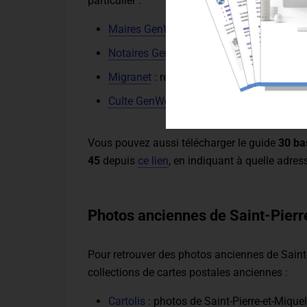
particulier :
Maires GenWeb
: retrouver un ancêtre m
Notaires GenWeb
: retrouver un ancêtre n
Migranet
: retrouver un ancêtre qui s'est
Culte GenWeb
: retrouver un ancêtre ou un 
Vous pouvez aussi télécharger le guide
30 ba
45
depuis
ce lien
, en indiquant à quelle adres
Photos anciennes de Saint-Pier
Pour retrouver des photos anciennes de Saint-
collections de cartes postales anciennes :
Cartolis
: photos de Saint-Pierre-et-Mique