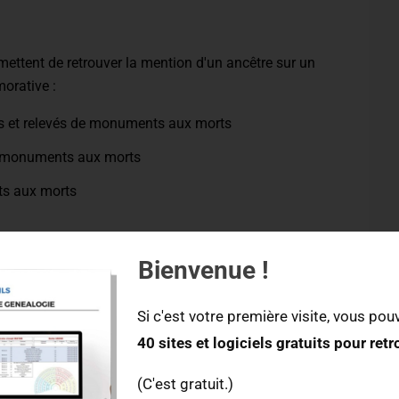
rmettent de retrouver la mention d'un ancêtre sur un
rative :
s et relevés de monuments aux morts
 monuments aux morts
ts aux morts
uver une fiche matricule militaire
depuis
ce lien
.
Bienvenue !
gie
Si c'est votre première visite, vous pouv
40 sites et logiciels gratuits pour ret
GenWeb proposent plusieurs bases de données
int-Pierre-et-Miquelon qui a eu un parcours
(C'est gratuit.)