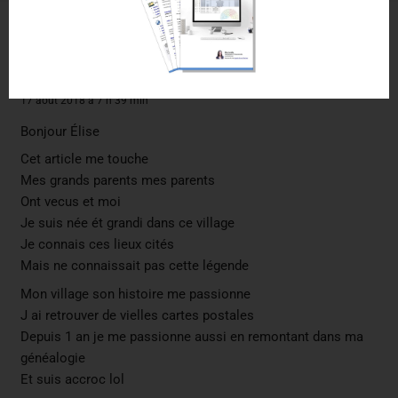
11 commentaires sur cet article
Nelly
dit :
17 août 2018 à 7 h 39 min
Bonjour Élise
Cet article me touche
Mes grands parents mes parents
Ont vecus et moi
Je suis née ét grandi dans ce village
Je connais ces lieux cités
Mais ne connaissait pas cette légende
Mon village son histoire me passionne
J ai retrouver de vielles cartes postales
Depuis 1 an je me passionne aussi en remontant dans ma
généalogie
Et suis accroc lol