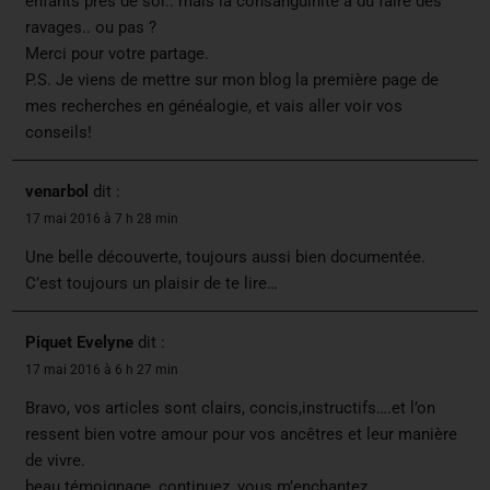
enfants près de soi.. mais la consanguinité à du faire des
ravages.. ou pas ?
Merci pour votre partage.
P.S. Je viens de mettre sur mon blog la première page de
mes recherches en généalogie, et vais aller voir vos
conseils!
venarbol
dit :
17 mai 2016 à 7 h 28 min
Une belle découverte, toujours aussi bien documentée.
C’est toujours un plaisir de te lire…
Piquet Evelyne
dit :
17 mai 2016 à 6 h 27 min
Bravo, vos articles sont clairs, concis,instructifs….et l’on
ressent bien votre amour pour vos ancêtres et leur manière
de vivre.
beau témoignage, continuez, vous m’enchantez.