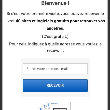
RETROUVER VOS ANCÊTRES
Bienvenue !
Livret PDF : 40 logiciels, sites et outils gratuits pour retrouver
Si c'est votre première visite, vous pouvez recevoir le
vos ancêtres.
livret
40 sites et logiciels gratuits pour retrouver vos
ancêtres
.
Indiquez à quelle adresse il faut vous l'envoyer :
(C'est gratuit.)
Pour cela, indiquez à quelle adresse vous voulez le
recevoir :
RECEVOIR
RECEVOIR
Auteur de l'article :
Elise Lenoble