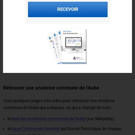
Cartorum
: cartes postales anciennes géolocalisées
RECEVOIR
Delcampe
: cartes postales de l'Aube du site Delcampe
Bartko-Reher
: cartes postales anciennes classées par commune
CPAphil
: cartes postales de l'Aube
CPArama
: forum de cartes postales anciennes classées par
commune
Rakuten
: cartes postales anciennes de l'Aube du site Rakuten
Fortunapost
: cartes postales anciennes du site FortunaPost
Retrouver une ancienne commune de l'Aube
Voici quelques pages très utiles pour retrouver une ancienne
commune de l'Aube qui a disparu, ou qui a changé de nom :
la
liste des anciennes communes de l'Aube
(sur Wikipédia)
la
base Communes GenWeb
qui fournit l'historique de chaque