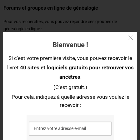
Forums et groupes en ligne de généalogie
Pour vos recherches, vous pouvez rejoindre ces groupes de
généalogie en ligne :
le groupe
Généalogie Champagne-Ardenne
(sur Facebook)
Bienvenue !
le
forum de généalogie de l'Aube
(sur Geneanet)
Si c'est votre première visite, vous pouvez recevoir le
livret
40 sites et logiciels gratuits pour retrouver vos
Autres ressources pour les recherches
ancêtres
.
Photos anciennes de l'Aube
(C'est gratuit.)
Pour retrouver des photos anciennes de l'Aube, plusieurs sites
Pour cela, indiquez à quelle adresse vous voulez le
proposent des collections de cartes postales anciennes :
recevoir :
Cartolis
: photos de l'Aube du Musée de la Carte Postale
Geneanet - Cartes postales
: base de cartes postales anciennes de
Geneanet