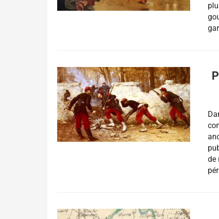
plu
gou
gar
P
Dan
con
anc
pub
de 
pér