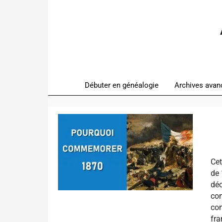
Débuter en généalogie
Archives avan
Ce
de 
déc
com
co
fra