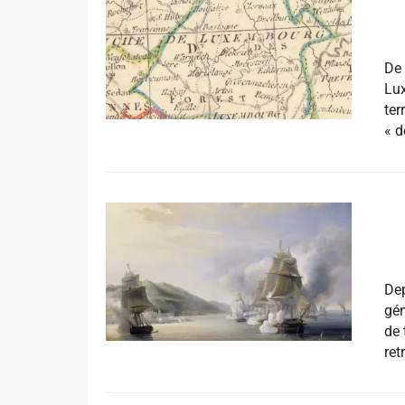
De 
Lux
ter
« d
Dep
gén
de 
ret