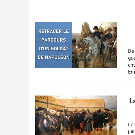
De
gue
ens
Emp
L
Lor
jui