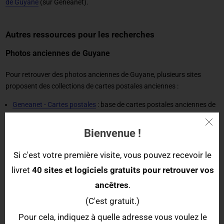
de Guyane
(sur Geneanet).
Autres ressources pour les recherches
Photos anciennes de Guyane
Pour retrouver des photos anciennes de Guyane, plusieurs sites
proposent des collections de cartes postales anciennes :
Geneanet - Cartes postales
: base de cartes postales anciennes de
Geneanet
Bienvenue !
Delcampe
: cartes postales de Guyane du site Delcampe
Bartko-Reher
: cartes postales anciennes classées par commune
Si c'est votre première visite, vous pouvez recevoir le
CPAphil
: cartes postales de Guyane
livret
40 sites et logiciels gratuits pour retrouver vos
CPArama
: forum de cartes postales anciennes classées par
ancêtres
.
commune
(C'est gratuit.)
Pour cela, indiquez à quelle adresse vous voulez le