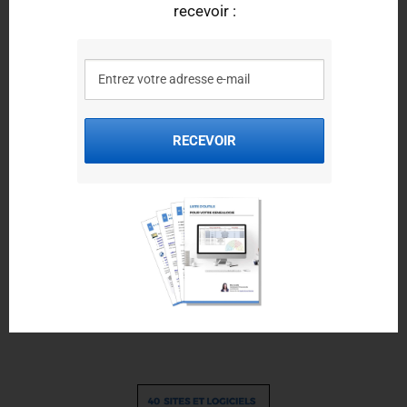
Retrouver une ancienne commune de Guyane
recevoir :
Voici quelques pages très utiles pour retrouver une ancienne
commune de Guyane qui a disparu, ou qui a changé de nom :
la
base Communes GenWeb
qui fournit l'historique de chaque
commune de Guyane
RECEVOIR
la
liste des communes actuelles de Guyane
(sur Wikipédia)
Vous pouvez aussi télécharger le guide
40 sites et outils gratuits
pour retrouver vos ancêtres
depuis
ce lien
, en indiquant à quelle
adresse vous souhaitez le recevoir.
Bonnes recherches !
Elise