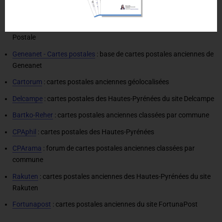
sites proposent des collections de cartes postales anciennes :
Cartolis
: photos des Hautes-Pyrénées du Musée de la Carte
Postale
Geneanet - Cartes postales
: base de cartes postales anciennes de
Geneanet
Cartorum
: cartes postales anciennes géolocalisées
Delcampe
: cartes postales des Hautes-Pyrénées du site Delcampe
Bartko-Reher
: cartes postales anciennes classées par commune
CPAphil
: cartes postales des Hautes-Pyrénées
CPArama
: forum de cartes postales anciennes classées par
commune
Rakuten
: cartes postales anciennes des Hautes-Pyrénées du site
Rakuten
Fortunapost
: cartes postales anciennes du site FortunaPost