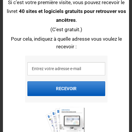
Si c'est votre première visite, vous pouvez recevoir le
Société d'Etude des Sept Vallées - Section Généalogie
livret
40 sites et logiciels gratuits pour retrouver vos
ancêtres
.
Site internet :
https://lavedan-pays-toy.fr/
Adresse : 1ter, rue Jean Bourdette 65400 Argelès-Gazost
(C'est gratuit.)
Pour cela, indiquez à quelle adresse vous voulez le
Pour retrouver une association dans les départements limitrophes,
recevoir :
consulter l'
annuaire des associations et des cercles de généalogie
.
Forums et groupes en ligne de généalogie
Pour vos recherches, vous pouvez rejoindre le
forum de généalogie
des Hautes-Pyrénées
(sur Geneanet).
RECEVOIR
Autres ressources pour les recherches
Photos anciennes des Hautes-Pyrénées
Pour retrouver des photos anciennes des Hautes-Pyrénées, plusieurs