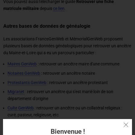
Vous pouvez aussi télécharger le guide
Retrouver une fiche
matricule militaire
depuis
ce lien
.
Autres bases de données de généalogie
Les associations FranceGenWeb et MémorialGenWeb proposent
plusieurs bases de données généalogiques pour retrouver un ancêtre
du Maine-et-Loire qui a eu un parcours particulier :
Maires GenWeb
: retrouver un ancêtre maire d'une commune
Notaires GenWeb
: retrouver un ancêtre notaire
Protestants GenWeb
: retrouver un ancêtre protestant
Migranet
: retrouver un ancêtre qui s'est marié loin de son
département d'origine
Culte GenWeb
: retrouver un ancêtre ou un collatéral religieux :
curé, pasteur, religieuse, etc.
Base des déportés 39-45
: retrouver un ancêtre déporté durant la
Bienvenue !
Seconde Guerre Mondiale