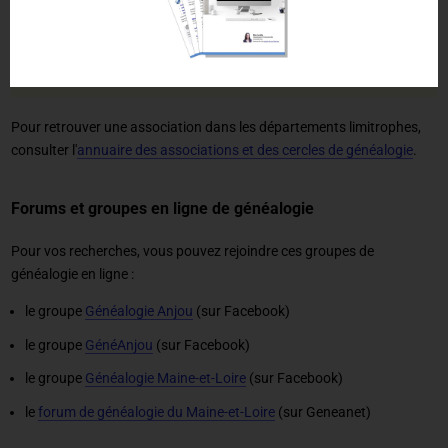
Association Généalogique de l'Anjou
Site internet :
https://www.agena49.org/
Adresse : 2 quai du roi de Pologne 49100 Angers
Pour retrouver une association dans les départements limitrophes,
consulter l'
annuaire des associations et des cercles de généalogie
.
Forums et groupes en ligne de généalogie
Pour vos recherches, vous pouvez rejoindre ces groupes de
généalogie en ligne :
le groupe
Généalogie Anjou
(sur Facebook)
le groupe
GénéAnjou
(sur Facebook)
le groupe
Généalogie Maine-et-Loire
(sur Facebook)
le
forum de généalogie du Maine-et-Loire
(sur Geneanet)