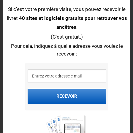
Si c'est votre première visite, vous pouvez recevoir le
Vous pouvez aussi télécharger le guide
30 bases de données pour
livret
40 sites et logiciels gratuits pour retrouver vos
retrouver votre famille en 39-45
depuis
ce lien
, en indiquant à quelle
adresse vous souhaitez le recevoir.
ancêtres
.
(C'est gratuit.)
Associations et forums de généalogie
Pour cela, indiquez à quelle adresse vous voulez le
recevoir :
Associations de généalogie
Dans le Maine-et-Loire, deux associations assurent régulièrement des
permanences de généalogie :
Société des sciences, des Lettres et des Arts - Section
Généalogie
RECEVOIR
Site internet :
https://sla-cholet.org/activites/sciences-
humaines/genealogie/
Adresse : 12, avenue du maréchal Foch 49300 Cholet