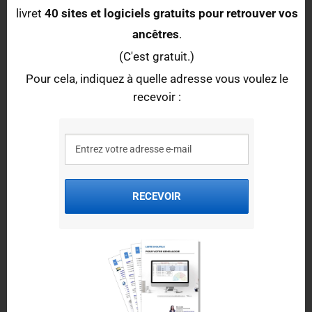
Cercle Généalogique et Héraldique de l'Auvergne et du Velay -
livret
40 sites et logiciels gratuits pour retrouver vos
Antenne de Paris
ancêtres
.
Site internet :
https://www.cghav.org/
(C'est gratuit.)
Adresse : 5 bis, rue du Louvre 75001 Paris
Pour cela, indiquez à quelle adresse vous voulez le
L'association dispose également d'une antenne à Clermont-Ferrand
recevoir :
(63000).
Pour retrouver une association dans les départements limitrophes,
consulter l'
annuaire des associations et des cercles de généalogie
.
RECEVOIR
Forums et groupes en ligne de généalogie
Pour vos recherches, vous pouvez rejoindre ces groupes de
généalogie en ligne :
le groupe
Généalogie Paris Ile-de-France
(sur Facebook)
le groupe
Généalogie dans le 76, 27, 60, 80, 59, 62, Ile de France etc
…
(sur Facebook)