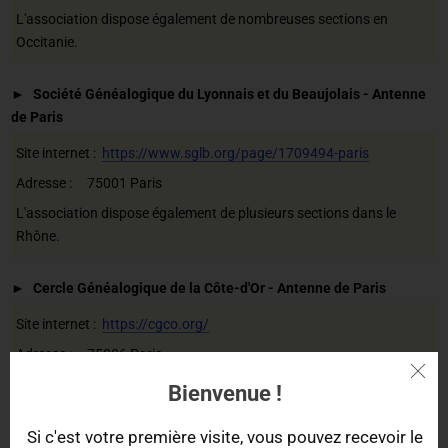
L'association dispose également de nombreuses sections en
Occitanie.
Société Généalogique du Lyonnais et du Beaujolais - Antenne
de Paris
Site internet :
https://www.sglb.org/page/1709494-paris
Adresse : 75001 Paris
L'association dispose également de plusieurs sections dans le
Rhône.
Cercle Généalogique de la Côte-d'Or - Antenne de Paris
Site internet :
https://cgco.org/
Adresse : 75006 Paris
L'association dispose également d'antennes à : Beaune (21200),
Bienvenue !
Bligny-sur-Ouche (21360) et Dijon (21000).
Si c'est votre première visite, vous pouvez recevoir le