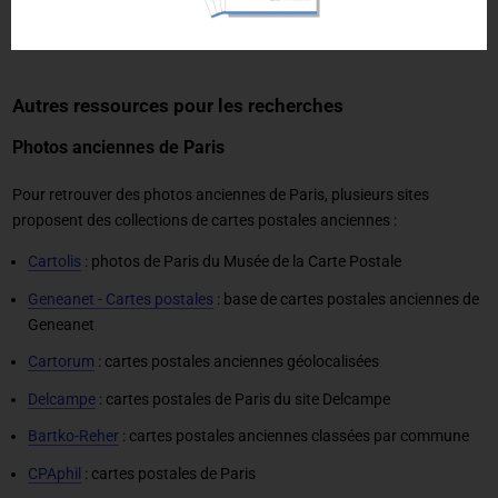
le
forum de généalogie de Paris
(sur Geneanet)
Autres ressources pour les recherches
Photos anciennes de Paris
Pour retrouver des photos anciennes de Paris, plusieurs sites
proposent des collections de cartes postales anciennes :
Cartolis
: photos de Paris du Musée de la Carte Postale
Geneanet - Cartes postales
: base de cartes postales anciennes de
Geneanet
Cartorum
: cartes postales anciennes géolocalisées
Delcampe
: cartes postales de Paris du site Delcampe
Bartko-Reher
: cartes postales anciennes classées par commune
CPAphil
: cartes postales de Paris