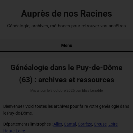
Auprès de nos Racines
Généalogie, archives, méthodes pour retrouver vos ancêtres
Menu
Généalogie dans le Puy-de-Dôme
(63) : archives et ressources
Mis à jour le
9 octobre 2025
par Elise Lenoble
Bienvenue ! Voici toutes les archives pour
faire votre généalogie dans
le Puy-de-Dôme
.
Départements limitrophes :
Allier
,
Cantal
,
Corrèze
,
Creuse
,
Loire
,
Haute-Loire