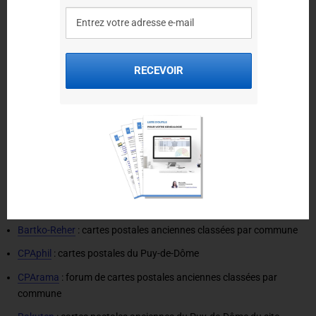
Autres ressources pour les recherches
Photos anciennes du Puy-de-Dôme
RECEVOIR
Pour retrouver des photos anciennes du Puy-de-Dôme, plusieurs
sites proposent des collections de cartes postales anciennes :
Cartolis
: photos du Puy-de-Dôme du Musée de la Carte Postale
Geneanet - Cartes postales
: base de cartes postales anciennes de
Geneanet
Cartorum
: cartes postales anciennes géolocalisées
Delcampe
: cartes postales du Puy-de-Dôme du site Delcampe
Bartko-Reher
: cartes postales anciennes classées par commune
CPAphil
: cartes postales du Puy-de-Dôme
CPArama
: forum de cartes postales anciennes classées par
commune