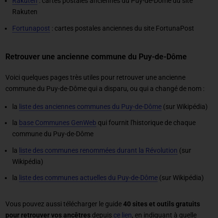
Rakuten
: cartes postales anciennes du Puy-de-Dôme du site
Rakuten
Fortunapost
: cartes postales anciennes du site FortunaPost
Retrouver une ancienne commune du Puy-de-Dôme
Voici quelques pages très utiles pour retrouver une ancienne
commune du Puy-de-Dôme qui a disparu, ou qui a changé de nom :
la
liste des anciennes communes du Puy-de-Dôme
(sur Wikipédia)
la
base Communes GenWeb
qui fournit l'historique de chaque
commune du Puy-de-Dôme
la
liste des communes renommées durant la Révolution
(sur
Wikipédia)
la
liste des communes actuelles du Puy-de-Dôme
(sur Wikipédia)
Vous pouvez aussi télécharger le guide
40 sites et outils gratuits
pour retrouver vos ancêtres
depuis
ce lien
, en indiquant à quelle