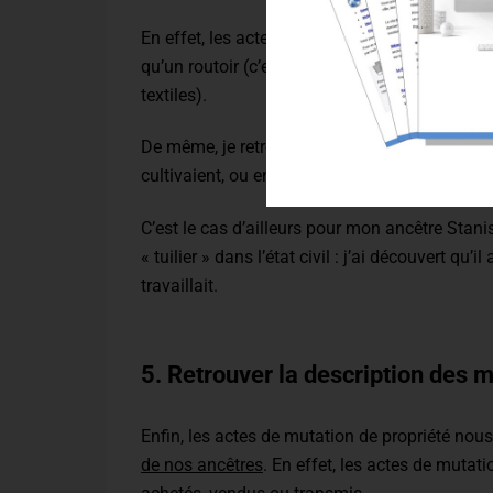
En effet, les actes notariés révèlent qu’il po
qu’un routoir (c’est une étendue d’eau où on f
textiles).
De même, je retrouve régulièrement des ancêtre
cultivaient, ou encore des vignes.
C’est le cas d’ailleurs pour mon ancêtre Stani
« tuilier » dans l’état civil : j’ai découvert qu’i
travaillait.
5. Retrouver la description des 
Enfin, les actes de mutation de propriété nou
de nos ancêtres
. En effet, les actes de mutat