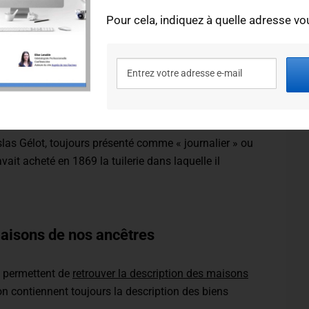
Pour cela, indiquez à quelle adresse vou
ssédait 2 chènevières (des champs de chanvre), ainsi
aisait tremper le chanvre pour séparer les fibres
s journaliers qui possédaient un petit terrain qu’ils
slas Gélot, toujours présenté comme « journalier » ou
l avait acheté en 1869 la tuilerie dans laquelle il
maisons de nos ancêtres
s permettent de
retrouver la description des maisons
ion contiennent toujours la description des biens