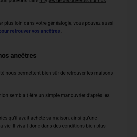
nous pouvons faire
4 types de découvertes sur nos
er plus loin dans votre généalogie, vous pouvez aussi
s pour retrouver vos ancêtres
.
nos ancêtres
été nous permettent bien sûr de
retrouver les maisons
on semblait être un simple manouvrier d’après les
riés qu’il avait acheté sa maison, ainsi qu’une
a vie. Il vivait donc dans des conditions bien plus