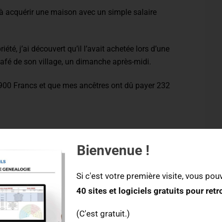
à acquérir une maison avec un simple salaire
iété, j’ai découvert qu’il l’avait achetée lors d’une
café de son village, un dimanche après-midi.
 900 Francs et que mes ancêtres ont dû payer 232
 métiers de nos ancêtres
Bienvenue !
ettent aussi de
faire des découvertes sur les métiers
Si c'est votre première visite, vous pouv
40 sites et logiciels gratuits pour ret
n, j’ai découvert qu’il travaillait le chanvre à côté
(C'est gratuit.)