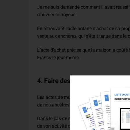
Je me suis demandé comment il avait réussi 
d’ouvrier corroyeur.
En retrouvant l’acte notarié d’achat de sa propr
vente aux enchères, qui s’était tenue dans le 
L’acte d’achat précise que la maison a coûté
Francs le jour même.
4. Faire des découvertes sur les
Les actes de mutation de propriété nous perm
de nos ancêtres
.
Dans le cas de mon ancêtre Jean Claude Commio
de son activité de manouvrier.